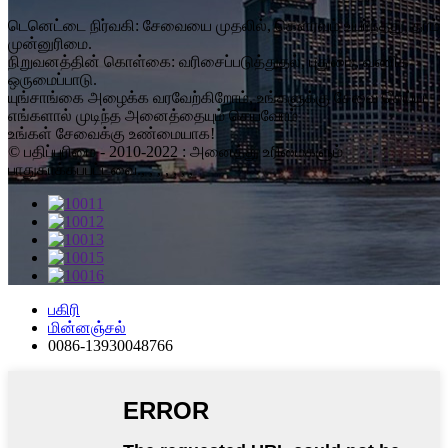
டெனெட்டை நிர்வகி: சேவையை முதலில், கௌரவம் உயர்ந்தது, தரம்
முன்னுரிமை.
நிறுவனத்தின் கொள்கை: வரிசைப்படுத்துதல், புதுமை, வணிக
ஒருமைப்பாடு.
யுங்சாங்கை அழைக்க வரவேற்கிறோம், உங்களுக்கு சேவை செய்ய
எங்களால் முடிந்த அனைத்தையும் செய்வோம்
உங்கள் சேவைக்கு உண்மையாக!
© பதிப்புரிமை - 2010-2022 : அனைத்து உரிமைகளும்
பாதுகாக்கப்பட்டவை., , , , , , ,
பகிரி
மின்னஞ்சல்
0086-13930048766