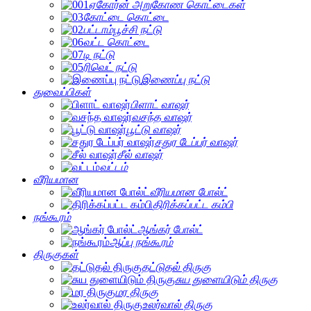
ஏகோர்ன் அறுகோண கொட்டைகள்
கோட்டை கொட்டை
பட்டாம்பூச்சி நட்டு
வட்ட கொட்டை
டி நட்டு
ரிவெட் நட்டு
இணைப்பு நட்டு
துவைப்பிகள்
பிளாட் வாஷர்
வசந்த வாஷர்
பூட்டு வாஷர்
சதுர டேப்பர் வாஷர்
சீல் வாஷர்
வட்டம்
வீரியமான
வீரியமான போல்ட்
திரிக்கப்பட்ட கம்பி
நங்கூரம்
ஆங்கர் போல்ட்
ஆப்பு நங்கூரம்
திருகுகள்
தட்டுதல் திருகு
சுய துளையிடும் திருகு
மர திருகு
உலர்வால் திருகு