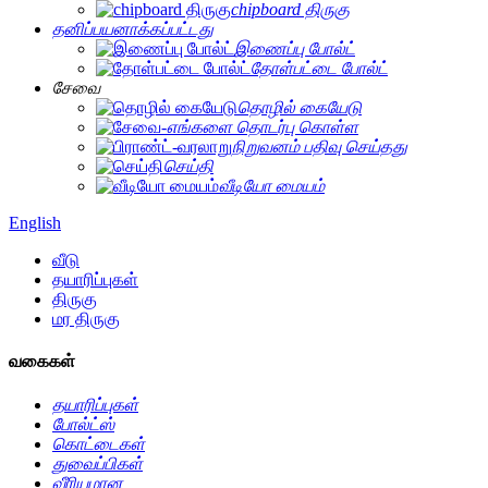
chipboard திருகு
தனிப்பயனாக்கப்பட்டது
இணைப்பு போல்ட்
தோள்பட்டை போல்ட்
சேவை
தொழில் கையேடு
எங்களை தொடர்பு கொள்ள
நிறுவனம் பதிவு செய்தது
செய்தி
வீடியோ மையம்
English
வீடு
தயாரிப்புகள்
திருகு
மர திருகு
வகைகள்
தயாரிப்புகள்
போல்ட்ஸ்
கொட்டைகள்
துவைப்பிகள்
வீரியமான