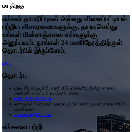
மர திருகு
எங்கள் தயாரிப்புகள் அல்லது விலைப்பட்டியல்
பற்றிய விசாரணைகளுக்கு, தயவுசெய்து
உங்கள் மின்னஞ்சலை எங்களுக்கு
அனுப்பவும், நாங்கள் 24 மணிநேரத்திற்குள்
தொடர்பில் இருப்போம்.
பதிவு
தொடர்பு
மாடி 15, கட்டிடம் 5, எண்.106, கெக்சிங் மேற்கு சாலை,
சாங்பிங் மாவட்டம், பெய்ஜிங், சீனா
0086-13930048766
வாரத்தில் 7 நாட்கள் காலை 10:00 மணி முதல் மாலை 6:00
மணி வரை
laurakoh@163.com
எங்களை பற்றி