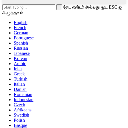
தேட என்டர் அல்லது மூட ESC ஐ
அழுத்தவும்
English
French
German
Portuguese
Spanish
Russian
Japanese
Korean
Arabic
Irish
Greek
Turkish
Italian
Danish
Romanian
Indonesian
Czech
Afrikaans
Swedish
Polish
Basque