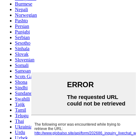
Burmese
Nepali
Norwegian
Pashto
Persian
Punjabi
Serbian
Sesotho
Sinhala
Slovak
Slovenian
Somali
Samoan
Scots Gaelic
Shona
Sindhi
Sundanese
Swahili
Tajik
Tamil
Telugu
Thai
Ukrainian
Urdu
Uzbek